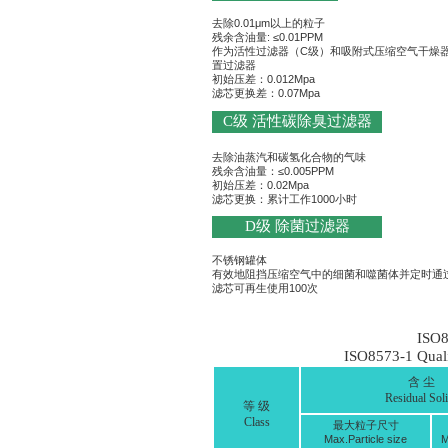
去除0.01μm以上的粒子
残余含油量: ≤0.01PPM
作为活性过滤器（C级）和吸附式压缩空气干燥
置过滤器
初始压差：0.012Mpa
滤芯更换差：0.07Mpa
C级 活性碳除臭过滤器
去除油蒸汽和碳氢化合物的气味
残余含油量：≤0.005PPM
初始压差：0.02Mpa
滤芯更换：累计工作1000小时
D级 除菌过滤器
不锈钢罐体
有效地阻挡压缩空气中的细菌和噬菌体并定时通
滤芯可再生使用100次
IS
ISO8573-1 Quali
含 尘
Residual Sol
等 级
Class
最大粒子尺寸
Max.Particle size
M