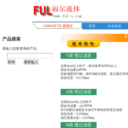
126年8月7日 星期五
首页
企业动态
产品搜索
请输入您要查询的产品:
V级 预过滤器
去除3μm以上粒子，除水效率在95%以上。
残余含油量≤5PPM
有效地阻挡污物，保护A级过滤器，使之能正常
初始压差：0.0.1Mpa
A级 精过滤器
去除此1μm以上的粒子
残余含油量：≤0.5PPM
作为A级过滤器及冷冻式干燥机的前置过滤器
初始压差：0.01Mpa
滤芯更换压差：0.07Mpa
B级 微过滤器