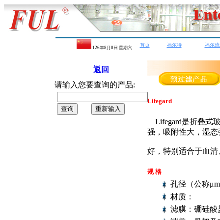
首页
福尔特
福尔流
126年8月8日 星期
六
返回
请输入您要查询的产品:
Lifegard
Lifegard是折
强，吸附性大，湿态
好，特别适合于血清
规 格
孔径（公称μm）
材质：
滤膜：硼硅酸